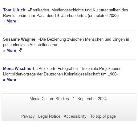
Tom Ullrich
: »Barrikaden. Mediengeschichte und Kulturtechniken des
Revolutionären im Paris des 19. Jahrhunderts« (completed 2023)
» More
Susanne Wagner
: »Die Beziehung zwischen Menschen und Dingen in
postkolonialen Ausstellungen«
» More
Mona Wischhoff
: »Projizierte Fotografien – koloniale Projektionen.
Lichtbildervorträge der Deutschen Kolonialgesellschaft um 1900«
» More
Additional
Page-
Last
Media Culture Studies
1. September 2024
Name:
Update:
information
about
Privacy
Legal Notice
Accessibility
To top of page
this
page