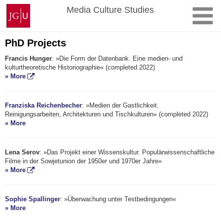
Skip
Johannes
Media Culture Studies
to
Gutenberg
content
University
Mainz
PhD Projects
Francis Hunger
: »Die Form der Datenbank. Eine medien- und
kulturtheoretische Historiographie« (completed 2022)
» More
Franziska Reichenbecher
: »Medien der Gastlichkeit.
Reinigungsarbeiten, Architekturen und Tischkulturen« (completed 2022)
» More
Lena Serov
: »Das Projekt einer Wissenskultur. Populärwissenschaftliche
Filme in der Sowjetunion der 1950er und 1970er Jahre«
» More
Sophie Spallinger
: »Überwachung unter Testbedingungen«
» More