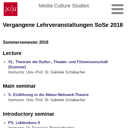
Skip
Johannes
Media Culture Studies
to
Gutenberg
content
University
Mainz
Vergangene Lehrveranstaltungen SoSe 2018
Sommersemester 2018
Lecture
VL. Theorien der Kultur-, Theater- und Filmwissenschaft
(Sommer)
Instructor: Univ.-Prof. Dr. Gabriele Schabacher
Main seminar
S. Einführung in die Akteur-Netzwerk-Theorie
Instructor: Univ.-Prof. Dr. Gabriele Schabacher
Introductory seminar
PS. Lektürekurs II
Instructor: Dr. Franziska Reichenbecher